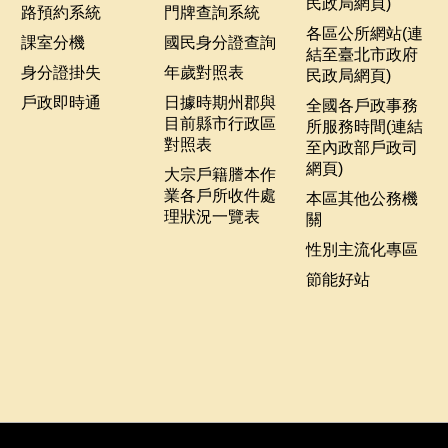
民政局網頁)
路預約系統
門牌查詢系統
各區公所網站(連
課室分機
國民身分證查詢
結至臺北市政府
身分證掛失
年歲對照表
民政局網頁)
戶政即時通
日據時期州郡與
全國各戶政事務
目前縣市行政區
所服務時間(連結
對照表
至內政部戶政司
網頁)
大宗戶籍謄本作
業各戶所收件處
本區其他公務機
理狀況一覽表
關
性別主流化專區
節能好站