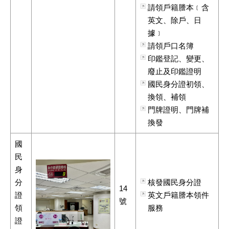
請領戶籍謄本﹝含
英文、除戶、日
據﹞
請領戶口名簿
印鑑登記、變更、
廢止及印鑑證明
國民身分證初領、
換領、補領
門牌證明、門牌補
換發
國
民
身
分
核發國民身分證
14
證
英文戶籍謄本領件
號
領
服務
證