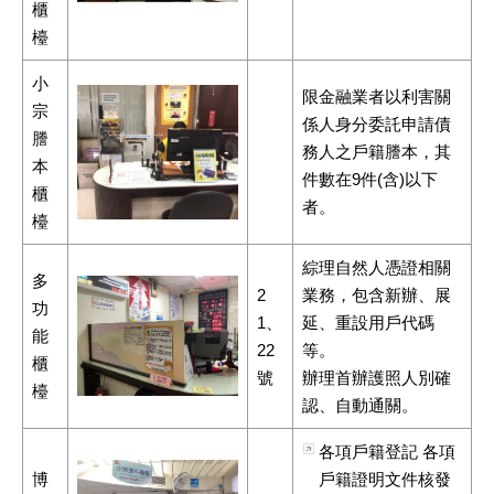
櫃
檯
小
限金融業者以利害關
宗
係人身分委託申請債
謄
務人之戶籍謄本，其
本
件數在9件(含)以下
櫃
者。
檯
綜理自然人憑證相關
多
2
業務，包含新辦、展
功
1、
延、重設用戶代碼
能
22
等。
櫃
號
辦理首辦護照人別確
檯
認、自動通關。
各項戶籍登記 各項
博
戶籍證明文件核發