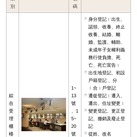
別
碼
身分登記﹝出生、
認領、收養、終止
收養、結婚、離
婚、監護、輔助、
未成年子女權利義
務行使負擔、死
亡、死亡宣告﹞
出生地登記、初設
戶籍登記 、分
1~
﹝合﹞戶登記
綜
13
遷徙登記﹝遷入、
合
號
遷出、住址變更﹞
受
、1
變更登記、更正登
理
5~
記、撤銷及廢止登
櫃
20
記
檯
號
從姓、改名