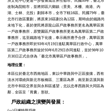
濟文化中心更進一步發展成世界性都市。民國55年，臺北市
改制為院轄市，並將郊區六鄉鎮（景美、木柵、南港、內
湖、士林、北投）劃歸本市，全市下轄16區。民國79年，臺
北市行政區重劃，將原來16區劃分為12區，斯時由於鐵路尚
未地下化，基於便民將原龍山區戶政事務所更名為萬華區第
一戶政事務所，原雙園區戶政事務所更名為萬華區第二戶政
事務所，迄至鐵路地下化後，奉示兩所應予合併，萬華區第
一戶政事務所即於93年4月19日進駐萬華區行政中心，萬華
區第二戶政事務所旋於93年6月29日亦同進駐，並於98年10
月30日正式合併為「臺北市萬華區戶政事務所」。
地理位置：
本區位於臺北市西南地區，東以中華路與中正區接攘，西有
淡水河環繞與新北市板橋區、三重區為界，南至新店溪與新
北市中和區交界並與永和區遙望，北以忠孝西路與大同區為
鄰，全區呈「胃囊」形狀。
戶政組織之演變與發展：
(一)日據時期戶政