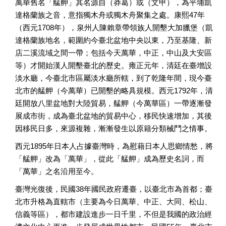
萬華舊名「艋舺」其名源自（莽葛）或（文甲），為平埔凱
達格蘭族之音，意指獨木舟或獨木舟聚集之處。康熙47年
（西元1708年），泉州人陳賴章帶領族人開墾大加臘堡（凱
達格蘭族地名，範圍約今臺北盆地中央以東，乃至基隆、新
店二溪流域之間一帶；包括今天萬華，中正，中山及大安區
等）才開始漢人開墾臺北的歷史。雍正元年，清廷在臺增設
淡水廳，今臺北市區屬淡水廳所轄，到了乾隆年間，現今臺
北市的艋舺（今萬華）已開墾的略具規模。西元1792年，清
廷開放八里盆地對大陸貿易，艋舺（今萬華區）一帶逐漸發
展成市街，成為臺北盆地的貿易中心，移民快速增加，其後
因移民日多，來源複雜，漸漸發生以原籍分類械鬥之情事。
西元1895年日本人占據臺灣時，為慰藉日本人思鄉情愁，將
「艋舺」改為「萬華」，從此「艋舺」成為歷史名詞，而
「萬華」之名沿用至今。
臺灣光復後，民國38年國民政府遷臺，以臺北市為首都；臺
北市升格為直轄市（主要為今日萬華、中正、大同、松山、
信義等區），都市建設進步一日千里，不但是我國的政治經