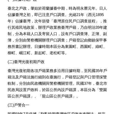
臺北之戶政，肇始於荷蘭據臺中期，時為明永曆元年。日人
佔據臺灣之初，即已注意戶口調查。光緒21年（西元1895
年）佔據臺灣，次年頒發「臺灣原住民戶口調查規程」，推
行其殖民地政策，辦理戶政業務臺灣戶籍，乃自明治39年建
制，分為本籍人口及寄留人口，設有戶口調查簿、正簿、副
簿，分別由警察機關辦理戶口調查；戶籍登記由鄉鎮保甲事
務所書記辦理。日據時期本區分為東園町、西園町、綠町、
柳町、崛江町、新起町、老松町等。
(二)臺灣光復初期戶政
臺灣光復初期各項戶籍業務多沿用日據時期，至民國35年戶
籍法及戶籍法施行細則在臺施行，戶籍登記與戶口管理採雙
軌制，分別由民政機關與警察機關管理。民國37年，臺北市
民政局設置戶政科，於區公所內設戶籍課，本區分為「雙園
區公所戶籍課」、「龍山區公所戶籍課」。
(三)戶警合一
民國58年7月依據「勘亂時期臺灣地區戶政改進辦法」規定