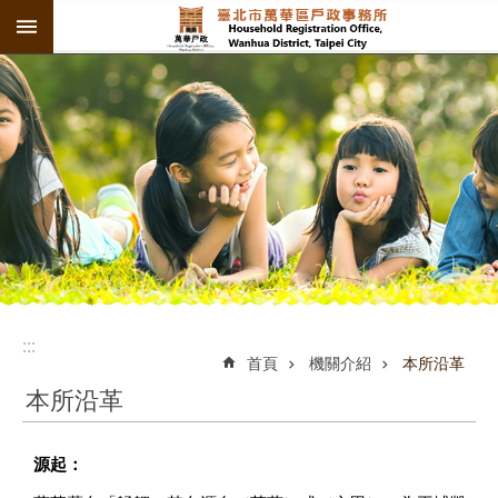
:::
跳到主要內容區塊
:::
:::
首頁
機關介紹
本所沿革
本所沿革
源起：