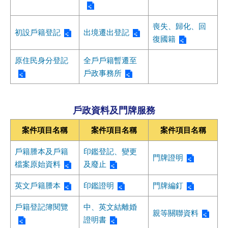
喪失、歸化、回
初設戶籍登記
出境遷出登記
復國籍
原住民身分登記
全戶戶籍暫遷至
戶政事務所
戶政資料及門牌服務
案件項目名稱
案件項目名稱
案件項目名稱
戶籍謄本及戶籍
印鑑登記、變更
門牌證明
檔案原始資料
及廢止
英文戶籍謄本
印鑑證明
門牌編釘
戶籍登記簿閱覽
中、英文結離婚
親等關聯資料
證明書