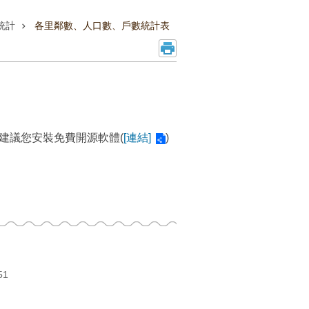
統計
各里鄰數、人口數、戶數統計表
建議您安裝免費開源軟體(
[連結]
)
51