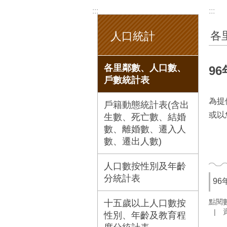
:::
:::
各
人口統計
各里鄰數、人口數、
9
戶數統計表
為提
戶籍動態統計表(含出
或以
生數、死亡數、結婚
數、離婚數、遷入人
數、遷出人數)
人口數按性別及年齡
分統計表
9
點閱
十五歲以上人口數按
性別、年齡及教育程