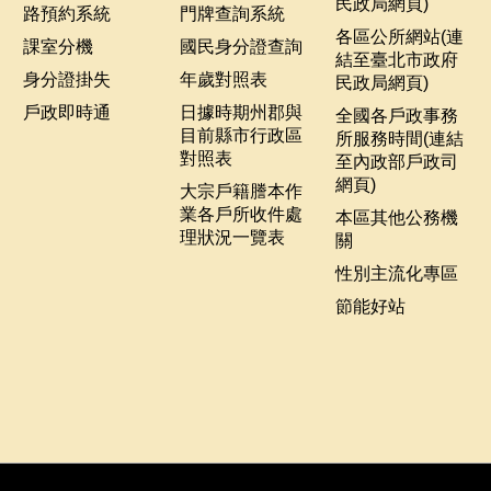
民政局網頁)
路預約系統
門牌查詢系統
各區公所網站(連
課室分機
國民身分證查詢
結至臺北市政府
身分證掛失
年歲對照表
民政局網頁)
戶政即時通
日據時期州郡與
全國各戶政事務
目前縣市行政區
所服務時間(連結
對照表
至內政部戶政司
網頁)
大宗戶籍謄本作
業各戶所收件處
本區其他公務機
理狀況一覽表
關
性別主流化專區
節能好站