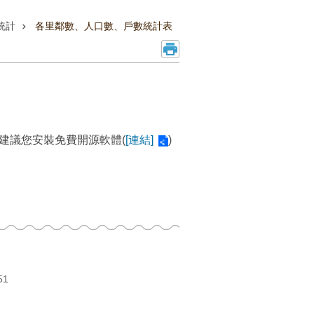
統計
各里鄰數、人口數、戶數統計表
建議您安裝免費開源軟體(
[連結]
)
51