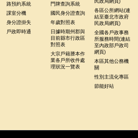
民政局網頁)
路預約系統
門牌查詢系統
各區公所網站(連
課室分機
國民身分證查詢
結至臺北市政府
身分證掛失
年歲對照表
民政局網頁)
戶政即時通
日據時期州郡與
全國各戶政事務
目前縣市行政區
所服務時間(連結
對照表
至內政部戶政司
網頁)
大宗戶籍謄本作
業各戶所收件處
本區其他公務機
理狀況一覽表
關
性別主流化專區
節能好站