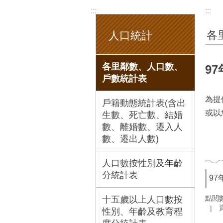
:::
:::
各
人口統計
各里鄰數、人口數、
9
戶數統計表
為提
戶籍動態統計表(含出
或以
生數、死亡數、結婚
數、離婚數、遷入人
數、遷出人數)
人口數按性別及年齡
分統計表
9
點閱
十五歲以上人口數按
性別、年齡及教育程