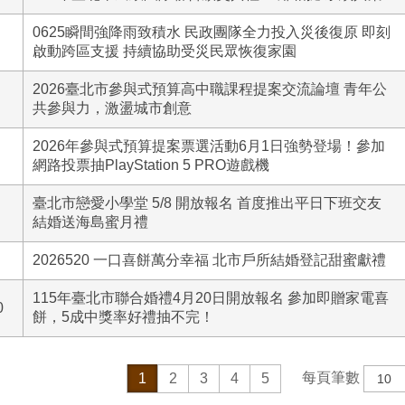
0625瞬間強降雨致積水 民政團隊全力投入災後復原 即刻
啟動跨區支援 持續協助受災民眾恢復家園
2026臺北市參與式預算高中職課程提案交流論壇 青年公
共參與力，激盪城市創意
2026年參與式預算提案票選活動6月1日強勢登場！參加
網路投票抽PlayStation 5 PRO遊戲機
臺北市戀愛小學堂 5/8 開放報名 首度推出平日下班交友
結婚送海島蜜月禮
2026520 一口喜餅萬分幸福 北市戶所結婚登記甜蜜獻禮
115年臺北市聯合婚禮4月20日開放報名 參加即贈家電喜
0
餅，5成中獎率好禮抽不完！
每頁筆數
1
2
3
4
5