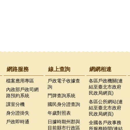
網路服務
線上查詢
網網相連
檔案應用專區
戶政電子收據查
各區戶政機關(連
詢
結至臺北市政府
內政部戶政司網
民政局網頁)
路預約系統
門牌查詢系統
各區公所網站(連
課室分機
國民身分證查詢
結至臺北市政府
身分證掛失
年歲對照表
民政局網頁)
戶政即時通
日據時期州郡與
全國各戶政事務
目前縣市行政區
所服務時間(連結