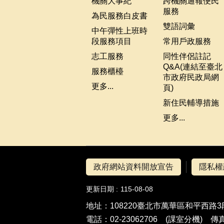
機關大事紀
跨機關通報便民
服務
為民服務白皮書
雙語詞彙
中午彈性上班時
段服務項目
常用戶政服務
志工服務
同性伴侶註記
Q&A(連結至臺北
服務櫃檯
市政府民政局網
更多...
頁)
新住民輔導措施
更多...
政府網站資料開放宣告
隱私權
更新日期
115-08-08
地址：108220臺北市萬華區和平西路3段
電話：02-23062706 (
課室分機
) 傳真