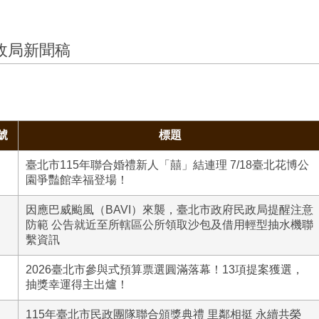
政局新聞稿
號
標題
臺北市115年聯合婚禮新人「囍」結連理 7/18臺北花博公
園爭豔館幸福登場！
因應巴威颱風（BAVI）來襲，臺北市政府民政局提醒注意
防範 公告就近至所轄區公所領取沙包及借用輕型抽水機聯
繫資訊
2026臺北市參與式預算票選圓滿落幕！13項提案獲選，
抽獎幸運得主出爐！
115年臺北市民政團隊聯合頒獎典禮 里鄰相挺 永續共榮