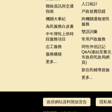
人口統計
聯絡資訊與交通
指南
戶政規費罰鍰
機關大事紀
跨機關通報便民
服務
為民服務白皮書
雙語詞彙
中午彈性上班時
段服務項目
常用戶政服務
志工服務
同性伴侶註記
Q&A(連結至臺北
服務櫃檯
市政府民政局網
更多...
頁)
新住民輔導措施
更多...
政府網站資料開放宣告
隱私權