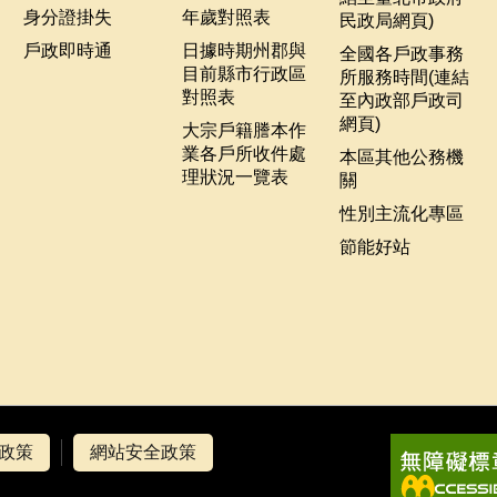
身分證掛失
年歲對照表
民政局網頁)
戶政即時通
日據時期州郡與
全國各戶政事務
目前縣市行政區
所服務時間(連結
對照表
至內政部戶政司
網頁)
大宗戶籍謄本作
業各戶所收件處
本區其他公務機
理狀況一覽表
關
性別主流化專區
節能好站
政策
網站安全政策