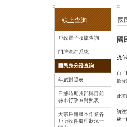
:::
:::
國
線上查詢
戶政電子收據查詢
國
門牌查詢系統
提
國民身分證查詢
自「
年歲對照表
餘發
日據時期州郡與目前
此項
縣市行政區對照表
請注
大宗戶籍謄本作業各
統一
戶所收件處理狀況一