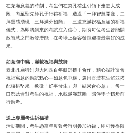
在充滿意義的時刻，考生們在祭孔禮生引領下走進大成
殿，向至聖先師孔子行禮祈福，透過「一拜智慧開竅，二
拜靈感湧現，三拜滿分如願」，三道充滿祝福意涵的祈福
儀式，為即將到來的考試注入信心，期盼每位考生皆能開
啟智慧之門激發潛能，在考場上從容發揮迎接最美好的成
果。
如意包中糕，滿載祝福與鼓舞
臺北孔廟特別與大同區百年餅舖攜手合作，精心設計富含
祝福寓意的應試點心—如意包中糕，選用香濃花生餡並搭
配核桃堅果，象徵「好事發生」與「結果合心意」。每一
口都蘊含對考生的祝福，承載滿滿鼓勵，陪伴學子穩步前
行應考。
送上專屬考生祈福禮
活動期間，考生憑當年度報考證明參加祈福，即可獲得限