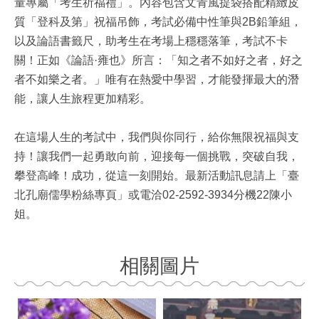
量專屬「考生祈福禮」。內容包含文青風提袋搭配精緻皮
質「登科及第」祝福吊飾，考試必備中性筆與2B鉛筆組，
以及論語書籤尺，助考生在考場上穩穩落筆，考試不卡
關！正如《論語·雍也》所言：「知之者不如好之者，好之
者不如樂之者。」唯有在熱愛中學習，才能發揮最大的潛
能，讓人生旅程更加精彩。
在這場人生的考試中，我們與你同行，給你無限祝福與支
持！讓我們一起勇敢向前，迎接每一個挑戰，突破自我，
攀登高峰！成功，從這一刻開始。最新活動訊息請上「臺
北孔廟儒學粉絲專頁」或電洽02-2592-3934分機22陳小
姐。
相關圖片