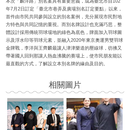
本次「麟洋路」別名案具有重要意義，成為臺北市自102
年7月2日訂定「臺北市巷弄及廣場別名訂定要點」以來，
首件由市民共同參與設立的別名案例，充分展現市民對地
方特色與共同記憶的重視。而別名牌設計也充滿巧思，整
體設計採用傳統羽球場地的綠色為底色，牌面加入羽球圖
示及浮水印等羽球元素，並融入2020年東京奧運男雙羽球
金牌戰，李洋與王齊麟最讓人津津樂道的壓線球，彷彿又
帶著國人回到那讓人熱血沸騰的賽場上，使市民朋友能以
最直觀的方式，了解設立本別名牌的緣由及目的。
相關圖片