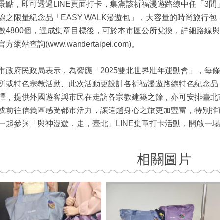
景點，即可透過LINE頁面打卡，集滿該祈福漫遊路線中任「3
線之限量紀念品「EASY WALK漫遊包」，大容量的時尚旅行
數4800個，達成集章目標後，可於本市區公所兌換，詳細路線
方網站查詢(www.wandertaipei.com)。
市政府民政局表示，為響應「2025雙北世界壯年運動會」，每
所或特色宗教活動、此次活動更設計各祈福漫遊路線特色紀念品
譯，提供外國遊客與市民在走訪各宗教建築之餘，亦可安排臺北
或前往信義區感受都市活力，讓這趟身心之旅更加豐富，特別推
一起參與「與神漫遊．走，臺北」LINE集章打卡活動，開啟一
相關圖片