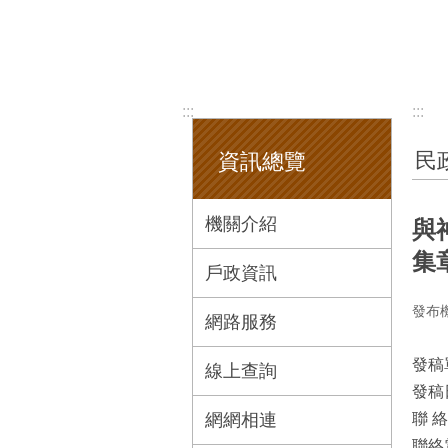
:::
:::
民
資訊總覽
機關介紹
與
集
戶政資訊
發布
網路服務
發稿
線上查詢
發稿
網網相連
聯 
聯絡電